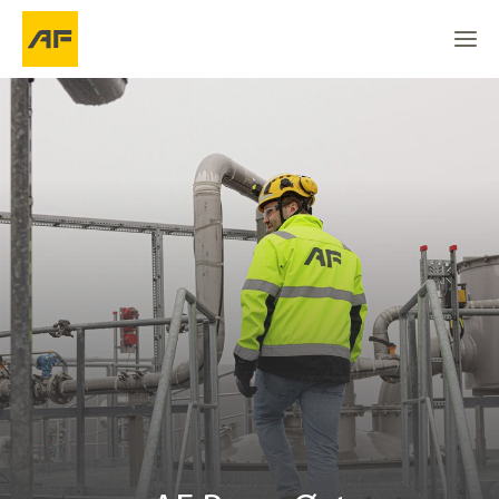
AF Bygg Øst
Go to
Go to
Contact persons
Go to the top